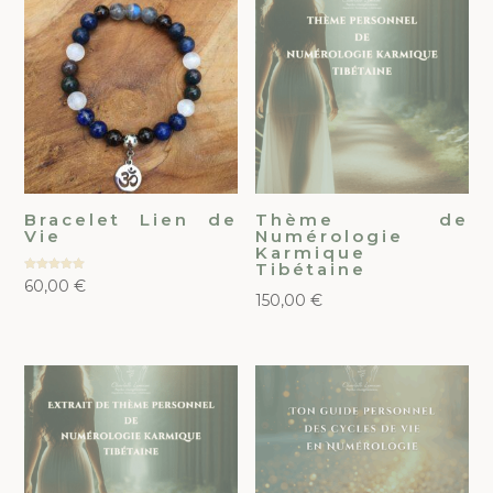
Bracelet Lien de
Thème de
Vie
Numérologie
Karmique
Tibétaine
Note
60,00
€
5.00
150,00
€
sur 5