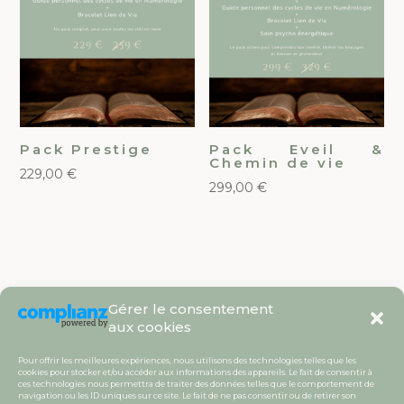
Pack Prestige
Pack Eveil &
Chemin de vie
229,00
€
299,00
€
Gérer le consentement
aux cookies
Pour offrir les meilleures expériences, nous utilisons des technologies telles que les
cookies pour stocker et/ou accéder aux informations des appareils. Le fait de consentir à
ces technologies nous permettra de traiter des données telles que le comportement de
navigation ou les ID uniques sur ce site. Le fait de ne pas consentir ou de retirer son