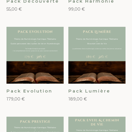
Pack Découverte
Pack Harmonie
55,00
€
99,00
€
Pack Evolution
Pack Lumière
179,00
€
189,00
€