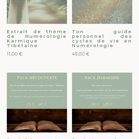
Extrait de thème
Ton guide
de Numérologie
personnel des
Karmique
cycles de vie en
Tibétaine
Numérologie
11,00
€
49,00
€