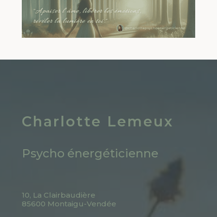
Charlotte Lemeux
Psycho énergéticienne
10, La Clairbaudière
85600 Montaigu-Vendée