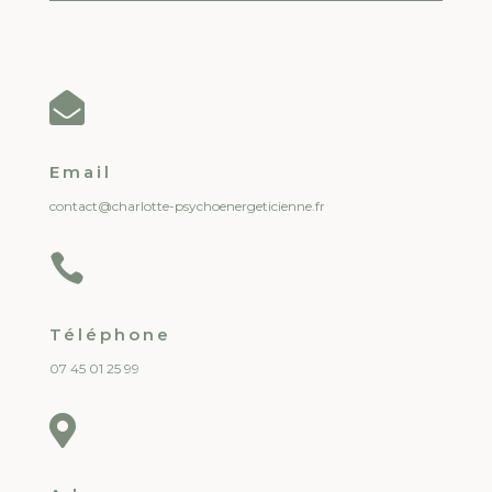

Email
contact@charlotte-psychoenergeticienne.fr

Téléphone
07 45 01 25 99
