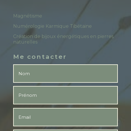
Magnétisme
Numérologie Karmique Tibétaine
Création de bijoux énergétiques en pierres
naturelles
Me contacter