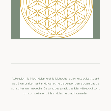
Attention, le Magnétisme et la Lithothérapie ne se substituent
pas à un traitement médical et ne dispensent en aucun cas de
consulter un médecin. Ce sont des pratiques bien-être, qui sont
un complément à la médecine traditionnelle.