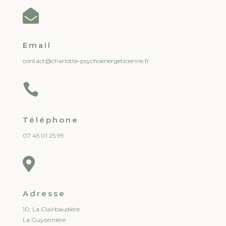

Email
contact@charlotte-psychoenergeticienne.fr

Téléphone
07 45 01 25 99

Adresse
10, La Clairbaudière
La Guyonnière