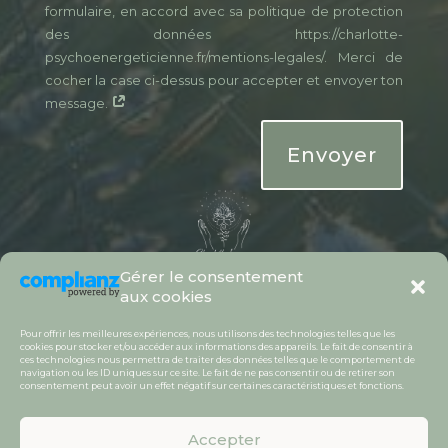
formulaire, en accord avec sa politique de protection
des données https://charlotte-
psychoenergeticienne.fr/mentions-legales/. Merci de
cocher la case ci-dessus pour accepter et envoyer ton
message.
Envoyer
Gérer le consentement
aux cookies
Pour offrir les meilleures expériences, nous utilisons des technologies telles que les
cookies pour stocker et/ou accéder aux informations des appareils. Le fait de consentir à
ces technologies nous permettra de traiter des données telles que le comportement de
navigation ou les ID uniques sur ce site. Le fait de ne pas consentir ou de retirer son
consentement peut avoir un effet négatif sur certaines caractéristiques et fonctions.
Copyright©charlotte-psychoenergeticienne.fr
2026 / Tous droits réservés /
CGV
/
Mentions
légales /
Politique de cookies (UE) | Charlotte
Accepter