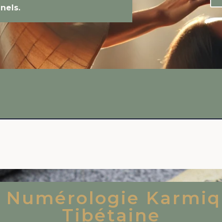
nels.
 Numérologie Karmi
Tibétaine