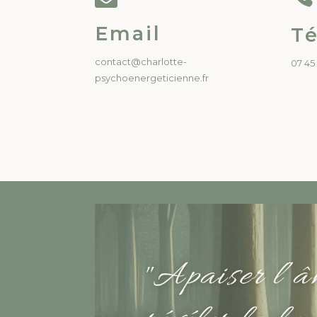
Email
T
contact@charlotte-
07 45
psychoenergeticienne.fr