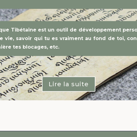
ue Tibétaine est un outil de développement perso
 vie, savoir qui tu es vraiment au fond de toi, con
ière tes blocages, etc.
Lire la suite