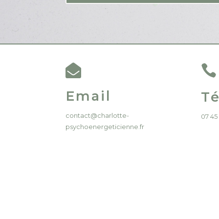


Email
T
contact@charlotte-
07 45
psychoenergeticienne.fr