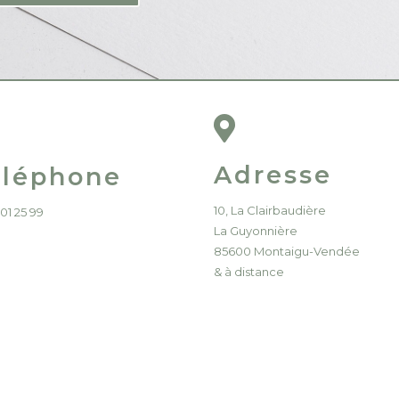

Adresse
éléphone
10, La Clairbaudière
 01 25 99
La Guyonnière
85600 Montaigu-Vendée
& à distance