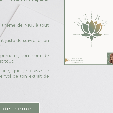
de thème de NKT, à tout
fit juste de suivre le lien
nt.
s prénoms, ton nom de
st tout.
one, que je puisse te
'envoi de ton extrait de
 de thème !