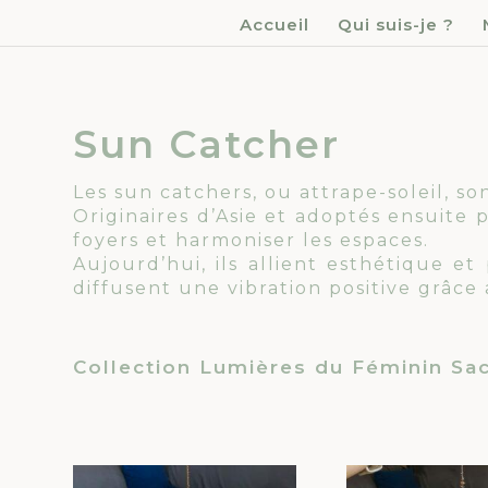
Accueil
Qui suis-je ?
Sun Catcher
Les sun catchers, ou attrape-soleil, so
Originaires d’Asie et adoptés ensuite p
foyers et harmoniser les espaces.
Aujourd’hui, ils allient esthétique e
diffusent une vibration positive grâce
Collection Lumières du Féminin Sa