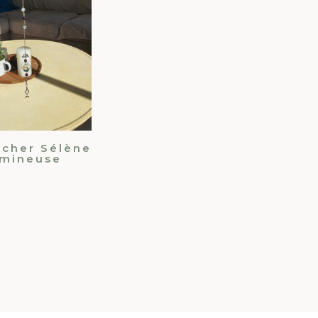
tcher Sélène
umineuse