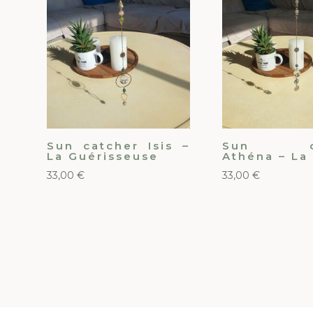
Sun catcher Isis –
Sun ca
La Guérisseuse
Athéna – La
33,00
€
33,00
€