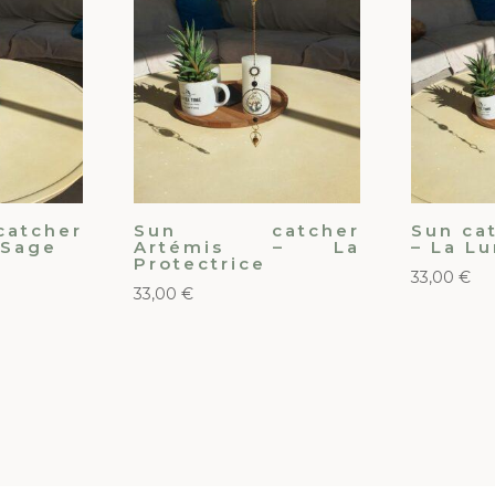
tcher
Sun catcher
Sun ca
 Sage
Artémis – La
– La L
Protectrice
33,00
€
33,00
€