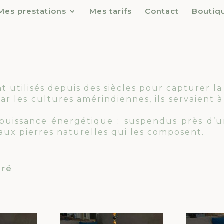
Mes prestations
Mes tarifs
Contact
Boutiq
nt utilisés depuis des siècles pour capturer l
ar les cultures amérindiennes, ils servaient à 
t puissance énergétique : suspendus près d’un
 aux pierres naturelles qui les composent.
cré