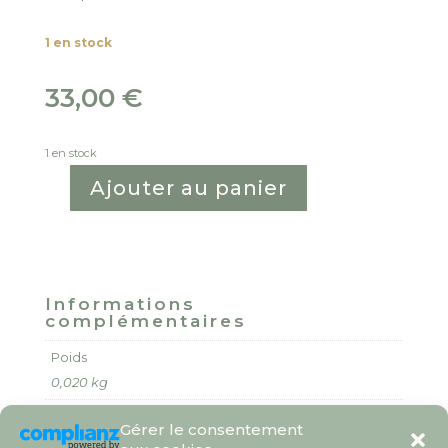
1 en stock
33,00
€
1 en stock
Ajouter au panier
quantité
de
Sun
catcher
Isis
-
Informations
La
complémentaires
Guérisseuse
Poids
0,020 kg
Gérer le consentement