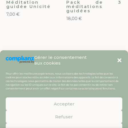
Méditation
Pack de 3
guidée Unicité
méditations
guidées
7,00
€
18,00
€
Gérer le consentement
aux cookies
Pour offrir les meilleures expériences, nous utilisons des technologies telles que les
cookies pour stocker et/ou accéder aux informations des appareils. Le fait de consentir à
ces technologies nous permettra de traiter des données telles que le comportement de
navigation ou les ID uniques sur ce site. Le fait de ne pas consentir ou de retirer son
consentement peut avoir un effet négatif sur certaines caractéristiques et fonctions.
Copyright©charlotte-psychoenergeticienne.fr
2026 / Tous droits réservés /
CGV
/
Mentions
légales /
Politique de cookies (UE) | Charlotte
Accepter
Lemeux
Refuser