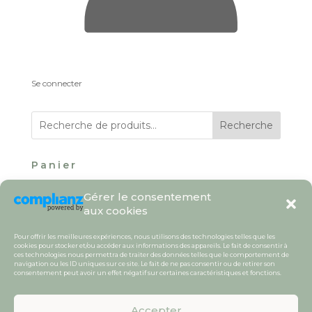
Se connecter
Recherche
Panier
Votre panier est vide.
Gérer le consentement
aux cookies
Pour offrir les meilleures expériences, nous utilisons des technologies telles que les
cookies pour stocker et/ou accéder aux informations des appareils. Le fait de consentir à
ces technologies nous permettra de traiter des données telles que le comportement de
navigation ou les ID uniques sur ce site. Le fait de ne pas consentir ou de retirer son
consentement peut avoir un effet négatif sur certaines caractéristiques et fonctions.
Copyright©charlotte-psychoenergeticienne.fr
2026 / Tous droits réservés /
CGV
/
Mentions
légales /
Politique de cookies (UE) | Charlotte
Accepter