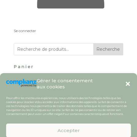
Se connecter
Recherche
Panier
Votre panier est vide.
Gérer le consentement
aux cookies
Pour offrir les meilleures expériences, nous utilisons des technologies telles que les
cookies pour stocker et/ou accéder aux informations des appareils. Le fait de consentir à
ces technologies nous permettra de traiter des données telles que le comportement de
navigation ou les ID uniques sur ce site. Le fait de ne pas consentir ou de retirer son
consentement peut avoir un effet négatif sur certaines caractéristiques et fonctions.
Copyright©charlotte-psychoenergeticienne.fr
2026 / Tous droits réservés /
CGV
/
Mentions
légales /
Politique de cookies (UE) | Charlotte
Accepter
Lemeux