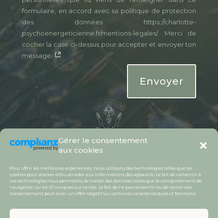
formulaire, en accord avec sa politique de protection
des données https://charlotte-
psychoenergeticienne.fr/mentions-legales/. Merci de
cocher la case ci-dessus pour accepter et envoyer ton
message.
Envoyer
Gérer le consentement
aux cookies
Pour offrir les meilleures expériences, nous utilisons des technologies telles que les
cookies pour stocker et/ou accéder aux informations des appareils. Le fait de consentir à
ces technologies nous permettra de traiter des données telles que le comportement de
navigation ou les ID uniques sur ce site. Le fait de ne pas consentir ou de retirer son
consentement peut avoir un effet négatif sur certaines caractéristiques et fonctions.
Copyright©charlotte-psychoenergeticienne.fr
2026 / Tous droits réservés /
CGV
/
Mentions