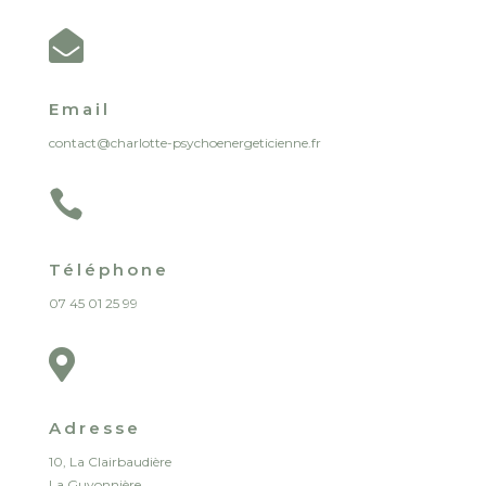

Email
contact@charlotte-psychoenergeticienne.fr

Téléphone
07 45 01 25 99

Adresse
10, La Clairbaudière
La Guyonnière